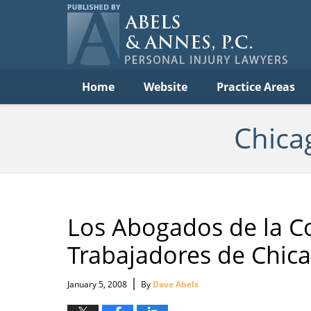
Per
In
La
B
Navigation
Home
Website
Practice Areas
Chica
Los Abogados de la 
Trabajadores de Chic
|
January 5, 2008
By
Dave Abels