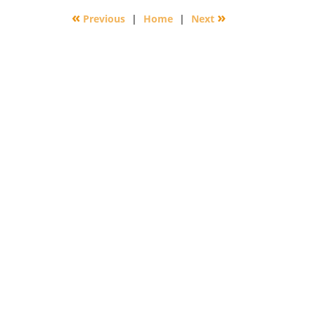
2016
«
»
Previous
|
Home
|
Next
2:27
pm