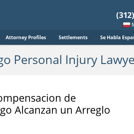
sonal
jury
wyer
log
Mow
Attorney Profiles
Settlements
Se Habla Espa
po
pols
go Personal Injury Lawye
Compensacion de
ago Alcanzan un Arreglo