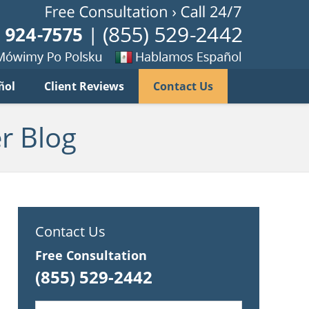
Published B
imy
Se
ñol
Client Reviews
Contact Us
habla
ku
espanol
r Blog
Contact Us
Free Consultation
(855) 529-2442