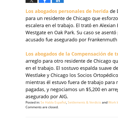
Los abogados personales de herida
de D
para un residente de Chicago que esforzo
escalera en el trabajo. El trató en Alexia
Westgate en Oak Park. Su caso se asentó 
acusado fue asegurado por Frankenmuth
Los abogados de la Compensación de t
arreglo para otro residente de Chicago qu
en el trabajo. El sostuvo espalda suave de 
Westlake y Chicago los Socios Ortopédicos
mientras él estuvo fuera de trabajo par
pagadas, y negociamos un $5,200 en arreg
asegurado por AIG.
Posted in:
Se Habla Español
,
Settlements & Verdicts
and
Work I
Updated:
Comments are closed.
September
29,