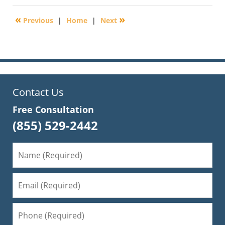
29,
2016
«
»
Previous
|
Home
|
Next
3:22
pm
Contact Us
Free Consultation
(855) 529-2442