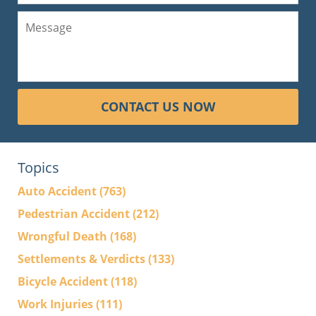
CONTACT US NOW
Topics
Auto Accident
(763)
Pedestrian Accident
(212)
Wrongful Death
(168)
Settlements & Verdicts
(133)
Bicycle Accident
(118)
Work Injuries
(111)