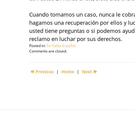
Cuando tomamos un caso, nunca le cobra
hagamos una recuperación por ellos y luc
usted tiene preguntas o si podemos ayud
reclamo en luchar por sus derechos.
Posted in:
Se Habla Español
Updated:
Comments are closed.
September
30,
2016
«
»
Previous
|
Home
|
Next
4:10
pm