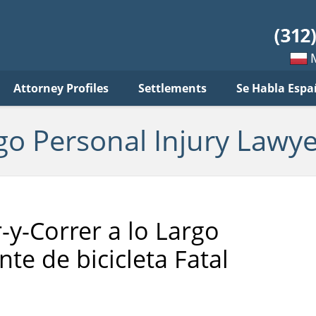
sonal
jury
wyer
log
Mow
Attorney Profiles
Settlements
Se Habla Espa
po
pols
go Personal Injury Lawye
y-Correr a lo Largo
te de bicicleta Fatal