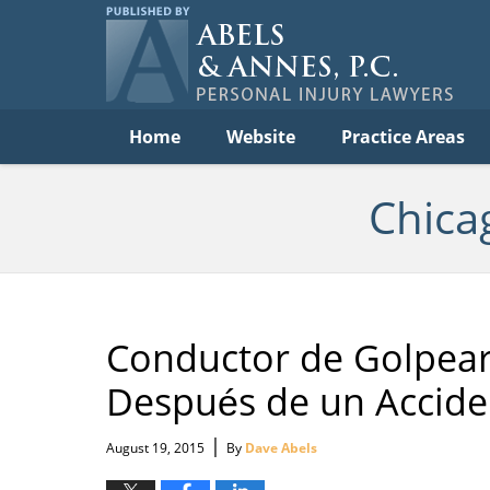
Per
In
La
B
Navigation
Home
Website
Practice Areas
Chica
Conductor de Golpear-
Después de un Acciden
|
August 19, 2015
By
Dave Abels