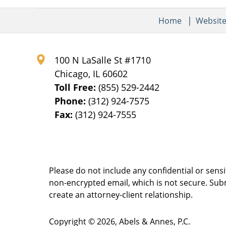
Home
Websit
100 N LaSalle St #1710
Chicago
,
IL
60602
Toll Free:
(855) 529-2442
Phone:
(312) 924-7575
Fax:
(312) 924-7555
Please do not include any confidential or sens
non-encrypted email, which is not secure. Subm
create an attorney-client relationship.
Copyright ©
2026
,
Abels & Annes, P.C.