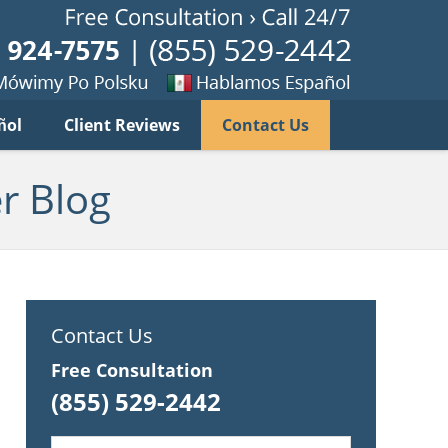
Published B
imy
Se
ñol
Client Reviews
Contact Us
habla
ku
espanol
r Blog
Contact Us
Free Consultation
(855) 529-2442