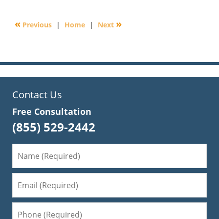
25,
2010
«
»
Previous
|
Home
|
Next
6:05
am
Contact Us
Free Consultation
(855) 529-2442