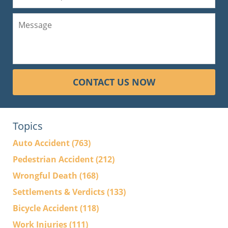
CONTACT US NOW
Topics
Auto Accident
(763)
Pedestrian Accident
(212)
Wrongful Death
(168)
Settlements & Verdicts
(133)
Bicycle Accident
(118)
Work Injuries
(111)